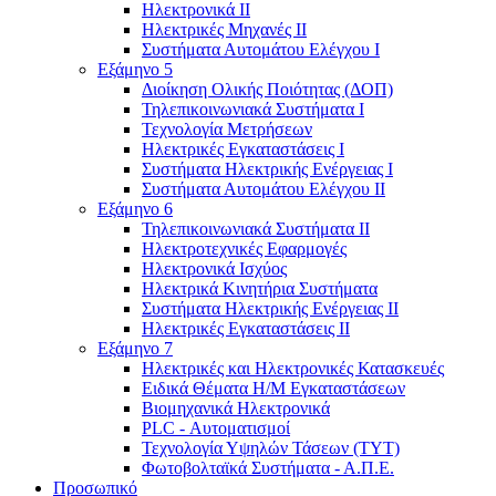
Ηλεκτρονικά ΙΙ
Ηλεκτρικές Μηχανές ΙΙ
Συστήματα Αυτομάτου Ελέγχου Ι
Εξάμηνο 5
Διοίκηση Ολικής Ποιότητας (ΔΟΠ)
Τηλεπικοινωνιακά Συστήματα Ι
Τεχνολογία Μετρήσεων
Ηλεκτρικές Εγκαταστάσεις Ι
Συστήματα Ηλεκτρικής Ενέργειας Ι
Συστήματα Αυτομάτου Ελέγχου ΙΙ
Εξάμηνο 6
Τηλεπικοινωνιακά Συστήματα ΙΙ
Ηλεκτροτεχνικές Εφαρμογές
Ηλεκτρονικά Ισχύος
Ηλεκτρικά Κινητήρια Συστήματα
Συστήματα Ηλεκτρικής Ενέργειας ΙΙ
Ηλεκτρικές Εγκαταστάσεις ΙΙ
Εξάμηνο 7
Ηλεκτρικές και Ηλεκτρονικές Κατασκευές
Ειδικά Θέματα Η/Μ Εγκαταστάσεων
Βιομηχανικά Ηλεκτρονικά
PLC - Αυτοματισμοί
Τεχνολογία Υψηλών Τάσεων (ΤΥΤ)
Φωτοβολταϊκά Συστήματα - Α.Π.Ε.
Προσωπικό