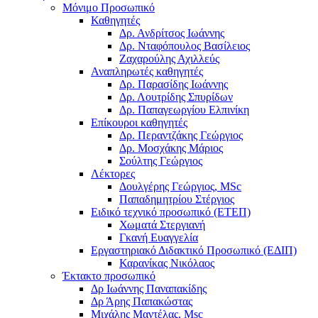
Μόνιμο Προσωπικό
Καθηγητές
Δρ. Ανδρίτσος Ιωάννης
Δρ. Νταφόπουλος Βασίλειος
Ζαχαρούλης Αχιλλεύς
Αναπληρωτές καθηγητές
Δρ. Παρασίδης Ιωάννης
Δρ. Λουτρίδης Σπυρίδων
Δρ. Παπαγεωργίου Ελπινίκη
Επίκουροι καθηγητές
Δρ. Περαντζάκης Γεώργιος
Δρ. Μοσχάκης Μάριος
Σούλτης Γεώργιος
Λέκτορες
Δουλγέρης Γεώργιος, MSc
Παπαδημητρίου Στέργιος
Ειδικό τεχνικό προσωπικό (ΕΤΕΠ)
Χωματά Στεργιανή
Γκανή Ευαγγελία
Εργαστηριακό Διδακτικό Προσωπικό (ΕΔΙΠ)
Καρανίκας Νικόλαος
Έκτακτο προσωπικό
Δρ Ιωάννης Παναπακίδης
Δρ Άρης Παπακώστας
Μιχάλης Μαντέλας, Msc