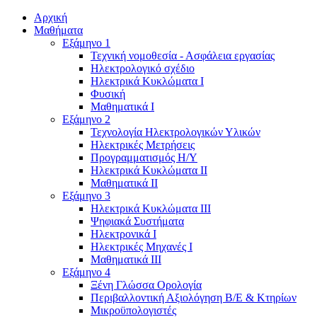
Αρχική
Μαθήματα
Εξάμηνο 1
Τεχνική νομοθεσία - Ασφάλεια εργασίας
Ηλεκτρολογικό σχέδιο
Ηλεκτρικά Κυκλώματα Ι
Φυσική
Μαθηματικά Ι
Εξάμηνο 2
Τεχνολογία Ηλεκτρολογικών Υλικών
Ηλεκτρικές Μετρήσεις
Προγραμματισμός Η/Υ
Ηλεκτρικά Κυκλώματα ΙΙ
Μαθηματικά ΙΙ
Εξάμηνο 3
Ηλεκτρικά Κυκλώματα ΙΙΙ
Ψηφιακά Συστήματα
Ηλεκτρονικά Ι
Ηλεκτρικές Μηχανές Ι
Μαθηματικά ΙΙΙ
Εξάμηνο 4
Ξένη Γλώσσα Ορολογία
Περιβαλλοντική Αξιολόγηση Β/Ε & Κτηρίων
Μικροϋπολογιστές